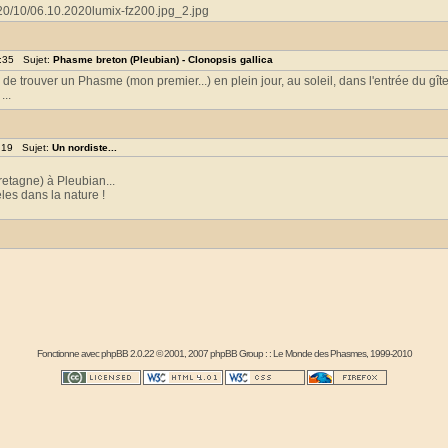
20/10/06.10.2020lumix-fz200.jpg_2.jpg
8:35 Sujet:
Phasme breton (Pleubian) - Clonopsis gallica
 de trouver un Phasme (mon premier...) en plein jour, au soleil, dans l'entrée du gîte
...
:19 Sujet:
Un nordiste...
tagne) à Pleubian...
les dans la nature !
Fonctionne avec
phpBB
2.0.22 © 2001, 2007 phpBB Group : :
Le Monde des Phasmes
, 1999-2010