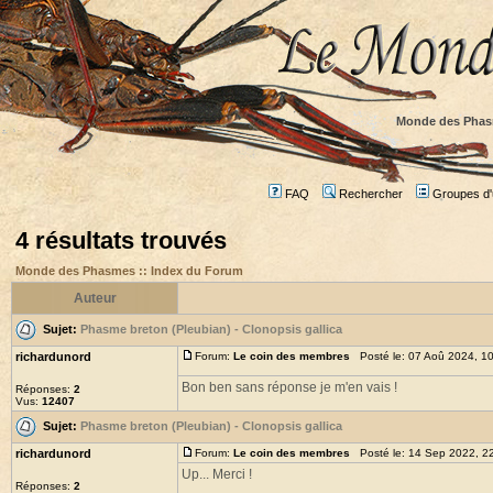
Monde des Phas
FAQ
Rechercher
Groupes d'u
4 résultats trouvés
Monde des Phasmes :: Index du Forum
Auteur
Sujet:
Phasme breton (Pleubian) - Clonopsis gallica
richardunord
Forum:
Le coin des membres
Posté le: 07 Aoû 2024, 1
Bon ben sans réponse je m'en vais !
Réponses:
2
Vus:
12407
Sujet:
Phasme breton (Pleubian) - Clonopsis gallica
richardunord
Forum:
Le coin des membres
Posté le: 14 Sep 2022, 2
Up... Merci !
Réponses:
2