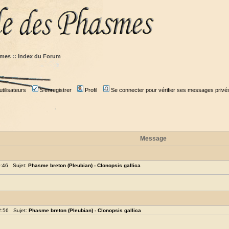
mes :: Index du Forum
tilisateurs
S'enregistrer
Profil
Se connecter pour vérifier ses messages privé
Message
0:46 Sujet:
Phasme breton (Pleubian) - Clonopsis gallica
2:56 Sujet:
Phasme breton (Pleubian) - Clonopsis gallica