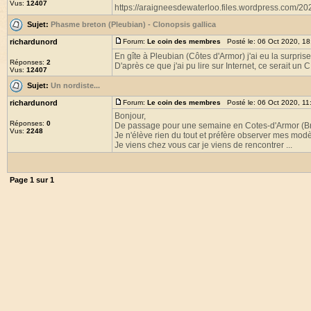
Vus:
12407
https://araigneesdewaterloo.files.wordpress.com/20
Sujet:
Phasme breton (Pleubian) - Clonopsis gallica
richardunord
Forum:
Le coin des membres
Posté le: 06 Oct 2020, 1
En gîte à Pleubian (Côtes d'Armor) j'ai eu la surprise
Réponses:
2
D'après ce que j'ai pu lire sur Internet, ce serait un C 
Vus:
12407
Sujet:
Un nordiste...
richardunord
Forum:
Le coin des membres
Posté le: 06 Oct 2020, 11
Bonjour,
Réponses:
0
De passage pour une semaine en Cotes-d'Armor (Bre
Vus:
2248
Je n'élève rien du tout et préfère observer mes modè
Je viens chez vous car je viens de rencontrer ...
Page
1
sur
1