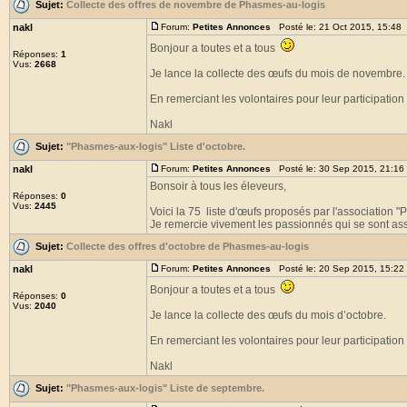
Sujet:
Collecte des offres de novembre de Phasmes-au-logis
nakl
Forum:
Petites Annonces
Posté le: 21 Oct 2015, 15:48
Bonjour a toutes et a tous
Réponses:
1
Vus:
2668
Je lance la collecte des œufs du mois de novembre.
En remerciant les volontaires pour leur participation 
Nakl
Sujet:
"Phasmes-aux-logis" Liste d'octobre.
nakl
Forum:
Petites Annonces
Posté le: 30 Sep 2015, 21:16
Bonsoir à tous les éleveurs,
Réponses:
0
Vus:
2445
Voici la 75 liste d'œufs proposés par l'association 
Je remercie vivement les passionnés qui se sont asso
Sujet:
Collecte des offres d'octobre de Phasmes-au-logis
nakl
Forum:
Petites Annonces
Posté le: 20 Sep 2015, 15:22
Bonjour a toutes et a tous
Réponses:
0
Vus:
2040
Je lance la collecte des œufs du mois d’octobre.
En remerciant les volontaires pour leur participation 
Nakl
Sujet:
"Phasmes-aux-logis" Liste de septembre.