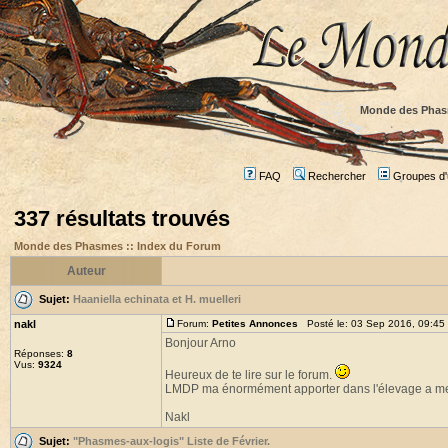
Monde des Phas
FAQ
Rechercher
Groupes d'u
337 résultats trouvés
Monde des Phasmes :: Index du Forum
Auteur
Sujet:
Haaniella echinata et H. muelleri
nakl
Forum:
Petites Annonces
Posté le: 03 Sep 2016, 09:45
Bonjour Arno
Réponses:
8
Vus:
9324
Heureux de te lire sur le forum.
LMDP ma énormément apporter dans l'élevage a me
Nakl
Sujet:
"Phasmes-aux-logis" Liste de Février.