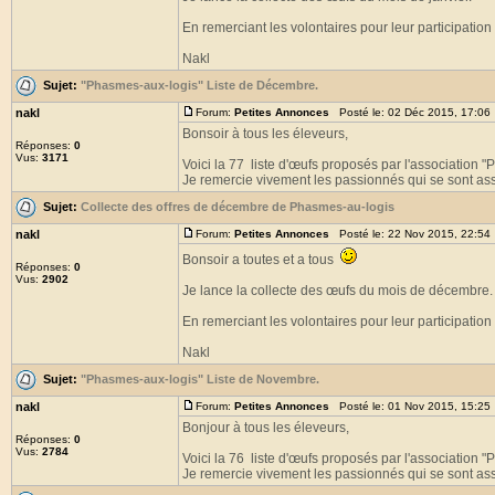
En remerciant les volontaires pour leur participation 
Nakl
Sujet:
"Phasmes-aux-logis" Liste de Décembre.
nakl
Forum:
Petites Annonces
Posté le: 02 Déc 2015, 17:06
Bonsoir à tous les éleveurs,
Réponses:
0
Vus:
3171
Voici la 77 liste d'œufs proposés par l'association 
Je remercie vivement les passionnés qui se sont asso
Sujet:
Collecte des offres de décembre de Phasmes-au-logis
nakl
Forum:
Petites Annonces
Posté le: 22 Nov 2015, 22:54
Bonsoir a toutes et a tous
Réponses:
0
Vus:
2902
Je lance la collecte des œufs du mois de décembre.
En remerciant les volontaires pour leur participation 
Nakl
Sujet:
"Phasmes-aux-logis" Liste de Novembre.
nakl
Forum:
Petites Annonces
Posté le: 01 Nov 2015, 15:25
Bonjour à tous les éleveurs,
Réponses:
0
Vus:
2784
Voici la 76 liste d'œufs proposés par l'association 
Je remercie vivement les passionnés qui se sont asso