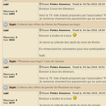
nakl
Forum:
Petites Annonces
Posté le: 02 Fév 2016, 00:24
Bonjour à tous les éleveurs,
Réponses:
0
Vus:
4493
Voici la 79 liste d'œufs proposés par l'association 
Je remercie vivement les passionnés qui se sont asso
Sujet:
Collecte des offres de février de Phasmes-au-logis
nakl
Forum:
Petites Annonces
Posté le: 24 Jan 2016, 18:34
Bonsoir a toutes et a tous
Réponses:
0
Vus:
3933
Je lance la collecte des œufs du mois de février.
En remerciant les volontaires pour leur participation 
Nakl
Sujet:
"Phasmes-aux-logis" Liste de Janvier.
nakl
Forum:
Petites Annonces
Posté le: 03 Jan 2016, 20:51
Bonsoir à tous les éleveurs,
Réponses:
0
Vus:
4347
Voici la 78 liste d'œufs proposés par l'association 
Je remercie vivement les passionnés qui se sont asso
Sujet:
Collecte des offres de janvier de Phasmes-au-logis
nakl
Forum:
Petites Annonces
Posté le: 26 Déc 2015, 16:03
Bonjour a toutes et a tous
Réponses:
0
Vus:
3679
Je lance la collecte des œufs du mois de janvier.