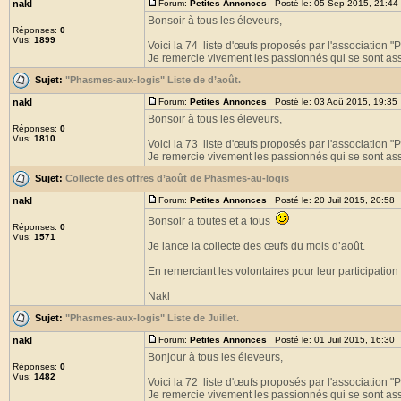
nakl
Forum:
Petites Annonces
Posté le: 05 Sep 2015, 21:44
Bonsoir à tous les éleveurs,
Réponses:
0
Vus:
1899
Voici la 74 liste d'œufs proposés par l'association 
Je remercie vivement les passionnés qui se sont asso
Sujet:
"Phasmes-aux-logis" Liste de d’août.
nakl
Forum:
Petites Annonces
Posté le: 03 Aoû 2015, 19:35
Bonsoir à tous les éleveurs,
Réponses:
0
Vus:
1810
Voici la 73 liste d'œufs proposés par l'association 
Je remercie vivement les passionnés qui se sont asso
Sujet:
Collecte des offres d’août de Phasmes-au-logis
nakl
Forum:
Petites Annonces
Posté le: 20 Juil 2015, 20:58
Bonsoir a toutes et a tous
Réponses:
0
Vus:
1571
Je lance la collecte des œufs du mois d’août.
En remerciant les volontaires pour leur participation 
Nakl
Sujet:
"Phasmes-aux-logis" Liste de Juillet.
nakl
Forum:
Petites Annonces
Posté le: 01 Juil 2015, 16:30
Bonjour à tous les éleveurs,
Réponses:
0
Vus:
1482
Voici la 72 liste d'œufs proposés par l'association 
Je remercie vivement les passionnés qui se sont asso