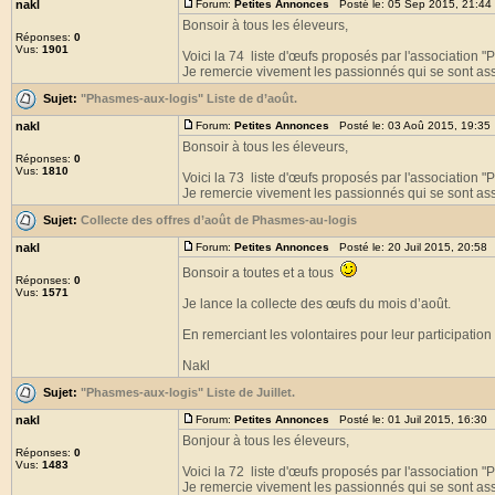
nakl
Forum:
Petites Annonces
Posté le: 05 Sep 2015, 21:44
Bonsoir à tous les éleveurs,
Réponses:
0
Vus:
1901
Voici la 74 liste d'œufs proposés par l'association 
Je remercie vivement les passionnés qui se sont asso
Sujet:
"Phasmes-aux-logis" Liste de d’août.
nakl
Forum:
Petites Annonces
Posté le: 03 Aoû 2015, 19:35
Bonsoir à tous les éleveurs,
Réponses:
0
Vus:
1810
Voici la 73 liste d'œufs proposés par l'association 
Je remercie vivement les passionnés qui se sont asso
Sujet:
Collecte des offres d’août de Phasmes-au-logis
nakl
Forum:
Petites Annonces
Posté le: 20 Juil 2015, 20:58
Bonsoir a toutes et a tous
Réponses:
0
Vus:
1571
Je lance la collecte des œufs du mois d’août.
En remerciant les volontaires pour leur participation 
Nakl
Sujet:
"Phasmes-aux-logis" Liste de Juillet.
nakl
Forum:
Petites Annonces
Posté le: 01 Juil 2015, 16:30
Bonjour à tous les éleveurs,
Réponses:
0
Vus:
1483
Voici la 72 liste d'œufs proposés par l'association 
Je remercie vivement les passionnés qui se sont asso