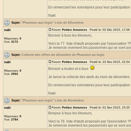
En remerciant les volontaires pour leur participation 
Nakl
Sujet:
"Phasmes-aux-logis" Liste de Décembre.
nakl
Forum:
Petites Annonces
Posté le: 02 Déc 2015, 17:06
Bonsoir à tous les éleveurs,
Réponses:
0
Vus:
3172
Voici la 77 liste d'œufs proposés par l'association 
Je remercie vivement les passionnés qui se sont asso
Sujet:
Collecte des offres de décembre de Phasmes-au-logis
nakl
Forum:
Petites Annonces
Posté le: 22 Nov 2015, 22:54
Bonsoir a toutes et a tous
Réponses:
0
Vus:
2902
Je lance la collecte des œufs du mois de décembre.
En remerciant les volontaires pour leur participation 
Nakl
Sujet:
"Phasmes-aux-logis" Liste de Novembre.
nakl
Forum:
Petites Annonces
Posté le: 01 Nov 2015, 15:25
Bonjour à tous les éleveurs,
Réponses:
0
Vus:
2784
Voici la 76 liste d'œufs proposés par l'association 
Je remercie vivement les passionnés qui se sont asso