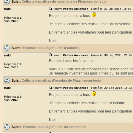
Sujet:
Collecte des offres de novembre de Phasmes-au-logis
nakl
Forum:
Petites Annonces
Posté le: 21 Oct 2015, 15:48
Bonjour a toutes et a tous
Réponses:
1
Vus:
2668
Je lance la collecte des œufs du mois de novembre.
En remerciant les volontaires pour leur participation 
Nakl
Sujet:
"Phasmes-aux-logis" Liste d'octobre.
nakl
Forum:
Petites Annonces
Posté le: 30 Sep 2015, 21:16
Bonsoir à tous les éleveurs,
Réponses:
0
Vus:
2445
Voici la 75 liste d'œufs proposés par l'association 
Je remercie vivement les passionnés qui se sont asso
Sujet:
Collecte des offres d'octobre de Phasmes-au-logis
nakl
Forum:
Petites Annonces
Posté le: 20 Sep 2015, 15:22
Bonjour a toutes et a tous
Réponses:
0
Vus:
2040
Je lance la collecte des œufs du mois d’octobre.
En remerciant les volontaires pour leur participation 
Nakl
Sujet:
"Phasmes-aux-logis" Liste de septembre.