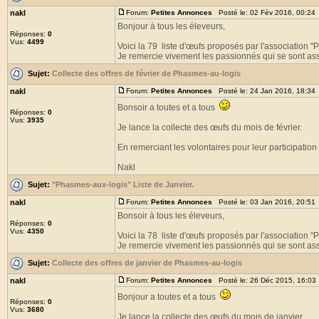
nakl
Forum:
Petites Annonces
Posté le: 02 Fév 2016, 00:24
Bonjour à tous les éleveurs,
Réponses:
0
Vus:
4499
Voici la 79 liste d'œufs proposés par l'association 
Je remercie vivement les passionnés qui se sont asso
Sujet:
Collecte des offres de février de Phasmes-au-logis
nakl
Forum:
Petites Annonces
Posté le: 24 Jan 2016, 18:34
Bonsoir a toutes et a tous
Réponses:
0
Vus:
3935
Je lance la collecte des œufs du mois de février.
En remerciant les volontaires pour leur participation 
Nakl
Sujet:
"Phasmes-aux-logis" Liste de Janvier.
nakl
Forum:
Petites Annonces
Posté le: 03 Jan 2016, 20:51
Bonsoir à tous les éleveurs,
Réponses:
0
Vus:
4350
Voici la 78 liste d'œufs proposés par l'association 
Je remercie vivement les passionnés qui se sont asso
Sujet:
Collecte des offres de janvier de Phasmes-au-logis
nakl
Forum:
Petites Annonces
Posté le: 26 Déc 2015, 16:03
Bonjour a toutes et a tous
Réponses:
0
Vus:
3680
Je lance la collecte des œufs du mois de janvier.