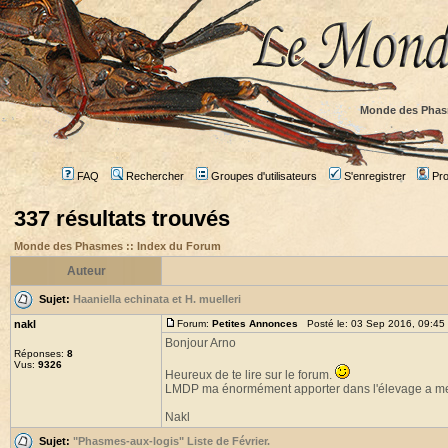
Monde des Phas
FAQ
Rechercher
Groupes d'utilisateurs
S'enregistrer
Prof
337 résultats trouvés
Monde des Phasmes :: Index du Forum
Auteur
Sujet:
Haaniella echinata et H. muelleri
nakl
Forum:
Petites Annonces
Posté le: 03 Sep 2016, 09:45
Bonjour Arno
Réponses:
8
Vus:
9326
Heureux de te lire sur le forum.
LMDP ma énormément apporter dans l'élevage a me
Nakl
Sujet:
"Phasmes-aux-logis" Liste de Février.