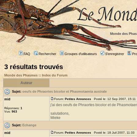
Monde des Phas
FAQ
Rechercher
Groupes d'utilisateurs
S'enregistrer
Prof
3 résultats trouvés
Monde des Phasmes :: Index du Forum
Auteur
Sujet:
oeufs de Phraortes bicolor et Phasmotaenia australe
mid
Forum:
Petites Annonces
Posté le: 12 Sep 2007, 15:11
j'ai des oeufs de Phraortes bicolor et de Phasmotae
Réponses:
1
Vus:
963
salutations,
Mieke
Sujet:
Echange
mid
Forum:
Petites Annonces
Posté le: 18 Juil 2007, 11:33