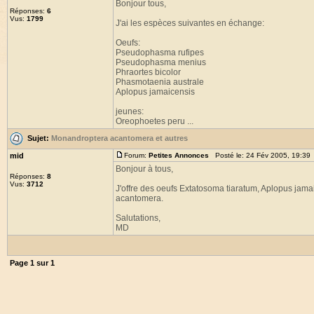
Bonjour tous,
Réponses:
6
Vus:
1799
J'ai les espèces suivantes en échange:
Oeufs:
Pseudophasma rufipes
Pseudophasma menius
Phraortes bicolor
Phasmotaenia australe
Aplopus jamaicensis
jeunes:
Oreophoetes peru ...
Sujet:
Monandroptera acantomera et autres
mid
Forum:
Petites Annonces
Posté le: 24 Fév 2005, 19:39
Bonjour à tous,
Réponses:
8
Vus:
3712
J'offre des oeufs Extatosoma tiaratum, Aplopus jam
acantomera.
Salutations,
MD
Page
1
sur
1