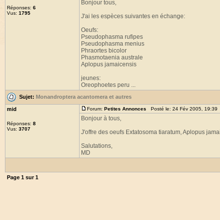
Bonjour tous,
Réponses:
6
Vus:
1795
J'ai les espèces suivantes en échange:
Oeufs:
Pseudophasma rufipes
Pseudophasma menius
Phraortes bicolor
Phasmotaenia australe
Aplopus jamaicensis
jeunes:
Oreophoetes peru ...
Sujet:
Monandroptera acantomera et autres
mid
Forum:
Petites Annonces
Posté le: 24 Fév 2005, 19:39
Bonjour à tous,
Réponses:
8
Vus:
3707
J'offre des oeufs Extatosoma tiaratum, Aplopus jam
Salutations,
MD
Page
1
sur
1