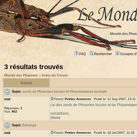
Monde des Phas
FAQ
Rechercher
Groupes d'u
3 résultats trouvés
Monde des Phasmes :: Index du Forum
Auteur
Sujet:
oeufs de Phraortes bicolor et Phasmotaenia australe
mid
Forum:
Petites Annonces
Posté le: 12 Sep 2007, 15:11
j'ai des oeufs de Phraortes bicolor et de Phasmotae
Réponses:
1
Vus:
962
salutations,
Mieke
Sujet:
Echange
mid
Forum:
Petites Annonces
Posté le: 18 Juil 2007, 11:33