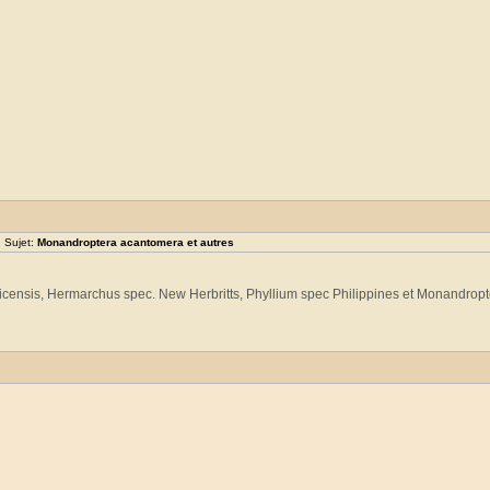
 Sujet:
Monandroptera acantomera et autres
aicensis, Hermarchus spec. New Herbritts, Phyllium spec Philippines et Monandrop