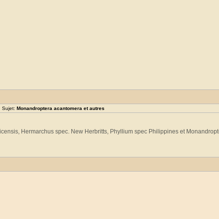
 Sujet:
Monandroptera acantomera et autres
aicensis, Hermarchus spec. New Herbritts, Phyllium spec Philippines et Monandrop