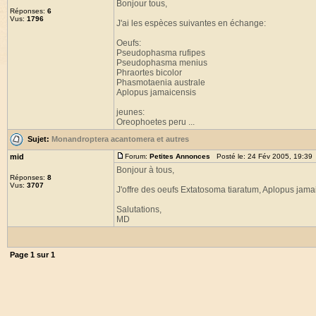
Bonjour tous,
Réponses:
6
Vus:
1796
J'ai les espèces suivantes en échange:
Oeufs:
Pseudophasma rufipes
Pseudophasma menius
Phraortes bicolor
Phasmotaenia australe
Aplopus jamaicensis
jeunes:
Oreophoetes peru ...
Sujet:
Monandroptera acantomera et autres
mid
Forum:
Petites Annonces
Posté le: 24 Fév 2005, 19:39
Bonjour à tous,
Réponses:
8
Vus:
3707
J'offre des oeufs Extatosoma tiaratum, Aplopus jam
Salutations,
MD
Page
1
sur
1