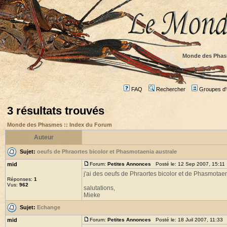
Monde des Phas
FAQ
Rechercher
Groupes d'u
3 résultats trouvés
Monde des Phasmes :: Index du Forum
Auteur
Sujet:
oeufs de Phraortes bicolor et Phasmotaenia australe
mid
Forum:
Petites Annonces
Posté le: 12 Sep 2007, 15:11
j'ai des oeufs de Phraortes bicolor et de Phasmotae
Réponses:
1
Vus:
962
salutations,
Mieke
Sujet:
Echange
mid
Forum:
Petites Annonces
Posté le: 18 Juil 2007, 11:33