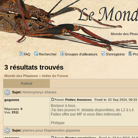
Monde des Phas
FAQ
Rechercher
Groupes d'utilisateurs
S'enregistrer
Prof
3 résultats trouvés
Monde des Phasmes :: Index du Forum
Auteur
Sujet:
Heteropteryx dilatata
gogonne
Forum:
Petites Annonces
Posté le: 02 Sep 2024, 09:33
Bonjour à tous,
Réponses:
0
J'ai des jeunes H. dilatata disponibles, de L2 à L4.
Vus:
2511
Faites offre par MP si vous êtes intéressés.
Philippe
Sujet:
plantes pour Diapherodes gigantea
Forum:
Plantes nourricières
Posté le: 23 Avr 2010, 21: