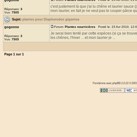
gogonne
c'est justement là que j'ai lu chêne et laurier sauce 
Réponses:
3
mon laurier, en fait je ne veut pas le couper pârce que
Vus:
7505
Sujet:
plantes pour Diapherodes gigantea
gogonne
Forum:
Plantes nourricières
Posté le: 23 Avr 2010, 12:
Je serai bien tenté par cette espèces (si ça se trouve 
Réponses:
3
les chênes, l'hiver ... et mon laurier je ...
Vus:
7505
Page
1
sur
1
Fonctionne avec
phpBB
2.0.22 © 2001