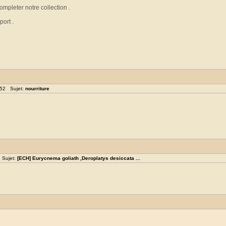
pleter notre collection .
ort .
:52 Sujet:
nourriture
 Sujet:
[ECH] Eurycnema goliath ,Deroplatys desiccata ...