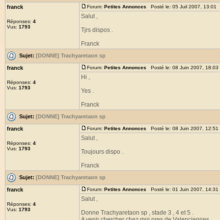
franck
Forum:
Petites Annonces
Posté le: 05 Juil 2007, 13:01
Salut ,
Réponses:
4
Vus:
1793
Tjrs dispos .
Franck
Sujet:
[DONNE] Trachyaretaon sp
franck
Forum:
Petites Annonces
Posté le: 08 Juin 2007, 18:03
Hi ,
Réponses:
4
Vus:
1793
Yes .
Franck
Sujet:
[DONNE] Trachyaretaon sp
franck
Forum:
Petites Annonces
Posté le: 08 Juin 2007, 12:51
Salut ,
Réponses:
4
Vus:
1793
Toujours dispo .
Franck
Sujet:
[DONNE] Trachyaretaon sp
franck
Forum:
Petites Annonces
Posté le: 01 Juin 2007, 14:31
Salut ,
Réponses:
4
Vus:
1793
Donne Trachyaretaon sp , stade 3 , 4 et 5 .
A venir chercher chez moi pres de Valenciennes .