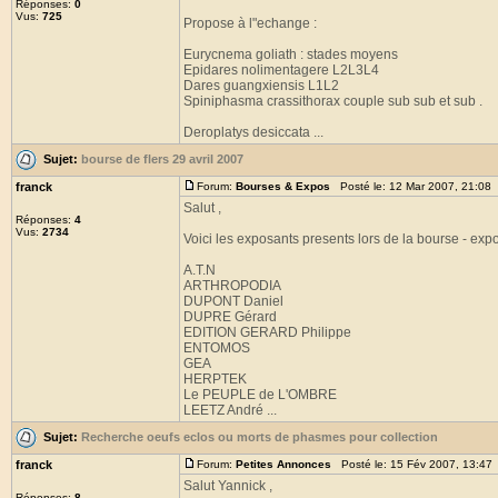
Réponses:
0
Vus:
725
Propose à l"echange :
Eurycnema goliath : stades moyens
Epidares nolimentagere L2L3L4
Dares guangxiensis L1L2
Spiniphasma crassithorax couple sub sub et sub .
Deroplatys desiccata ...
Sujet:
bourse de flers 29 avril 2007
franck
Forum:
Bourses & Expos
Posté le: 12 Mar 2007, 21:08
Salut ,
Réponses:
4
Vus:
2734
Voici les exposants presents lors de la bourse - expo
A.T.N
ARTHROPODIA
DUPONT Daniel
DUPRE Gérard
EDITION GERARD Philippe
ENTOMOS
GEA
HERPTEK
Le PEUPLE de L'OMBRE
LEETZ André ...
Sujet:
Recherche oeufs eclos ou morts de phasmes pour collection
franck
Forum:
Petites Annonces
Posté le: 15 Fév 2007, 13:47
Salut Yannick ,
Réponses:
8