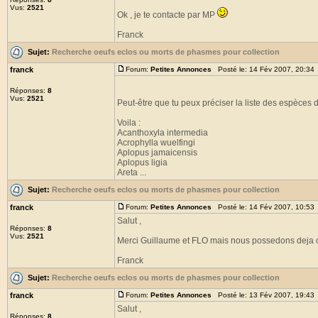
Vus:
2521
Ok , je te contacte par MP
Franck
Sujet:
Recherche oeufs eclos ou morts de phasmes pour collection
franck
Forum:
Petites Annonces
Posté le: 14 Fév 2007, 20:34
Réponses:
8
Vus:
2521
Peut-être que tu peux préciser la liste des espèces 
Voila :
Acanthoxyla intermedia
Acrophylla wuelfingi
Aplopus jamaicensis
Aplopus ligia
Areta ...
Sujet:
Recherche oeufs eclos ou morts de phasmes pour collection
franck
Forum:
Petites Annonces
Posté le: 14 Fév 2007, 10:53
Salut ,
Réponses:
8
Vus:
2521
Merci Guillaume et FLO mais nous possedons deja c
Franck
Sujet:
Recherche oeufs eclos ou morts de phasmes pour collection
franck
Forum:
Petites Annonces
Posté le: 13 Fév 2007, 19:43
Salut ,
Réponses:
8