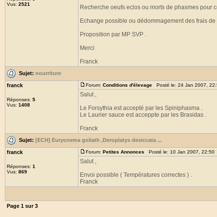
Vus:
2521
Recherche oeufs eclos ou morts de phasmes pour com
Echange possible ou dédommagement des frais de p
Proposition par MP SVP .
Merci
Franck
Sujet:
nourriture
franck
Forum:
Conditions d'élevage
Posté le: 24 Jan 2007, 22
Salut ,
Réponses:
5
Vus:
1408
Le Forsythia est accepté par les Spiniphasma .
Le Laurier sauce est acceppte par les Brasidas .
Franck
Sujet:
[ECH] Eurycnema goliath ,Deroplatys desiccata ...
franck
Forum:
Petites Annonces
Posté le: 10 Jan 2007, 22:50
Salut ,
Réponses:
1
Vus:
869
Envoi possible ( Températures correctes ) .
Franck
Page
1
sur
3