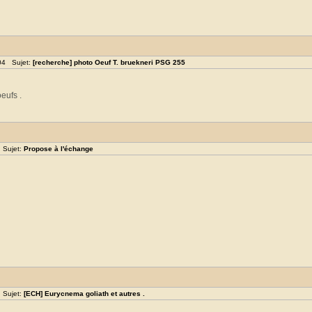
:04 Sujet:
[recherche] photo Oeuf T. bruekneri PSG 255
eufs .
 Sujet:
Propose à l'échange
 Sujet:
[ECH] Eurycnema goliath et autres .