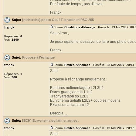
Par faute de temps , pas d'envoi .
Franck
Sujet:
[recherche] photo Oeuf T. bruekneri PSG 255
franck
Forum:
Conditions d'élevage
Posté le: 13 Avr 2007, 09
Salut Arno ,
Réponses:
6
Vus:
1840
Je peux egalement essayer de faire une photo des o
Franck
Sujet:
Propose à l'échange
franck
Forum:
Petites Annonces
Posté le: 28 Mar 2007, 20:41
Salut ,
Réponses:
1
Vus:
908
Propose à l'échange uniquement :
Epidares nolimentagere L2L3L4
Dares guangxiensis L1L2
Trachyaretaon sp L2L3
Eurycnema goliath L2L3+ couples moyens
Extatosoma tiaratum L2
Deropla ...
Sujet:
[ECH] Eurycnema goliath et autres .
franck
Forum:
Petites Annonces
Posté le: 15 Mar 2007, 20:16
Salut ,