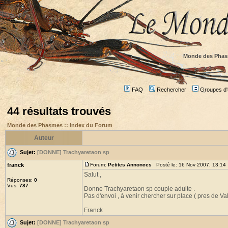
Monde des Phas
FAQ
Rechercher
Groupes d'u
44 résultats trouvés
Monde des Phasmes :: Index du Forum
Auteur
Sujet:
[DONNE] Trachyaretaon sp
franck
Forum:
Petites Annonces
Posté le: 16 Nov 2007, 13:14
Salut ,
Réponses:
0
Vus:
787
Donne Trachyaretaon sp couple adulte .
Pas d'envoi , à venir chercher sur place ( pres de V
Franck
Sujet:
[DONNE] Trachyaretaon sp