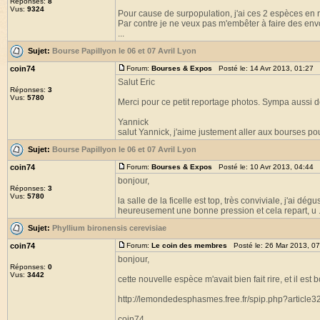
Réponses:
8
Vus:
9324
Pour cause de surpopulation, j'ai ces 2 espèces en 
Par contre je ne veux pas m'embêter à faire des envoi
...
Sujet:
Bourse Papillyon le 06 et 07 Avril Lyon
coin74
Forum:
Bourses & Expos
Posté le: 14 Avr 2013, 01:27 
Salut Eric
Réponses:
3
Vus:
5780
Merci pour ce petit reportage photos. Sympa aussi d
Yannick
salut Yannick, j'aime justement aller aux bourses po
Sujet:
Bourse Papillyon le 06 et 07 Avril Lyon
coin74
Forum:
Bourses & Expos
Posté le: 10 Avr 2013, 04:44 
bonjour,
Réponses:
3
Vus:
5780
la salle de la ficelle est top, très conviviale, j'ai d
heureusement une bonne pression et cela repart, u .
Sujet:
Phyllium bironensis cerevisiae
coin74
Forum:
Le coin des membres
Posté le: 26 Mar 2013, 0
bonjour,
Réponses:
0
Vus:
3442
cette nouvelle espèce m'avait bien fait rire, et il est 
http://lemondedesphasmes.free.fr/spip.php?article3
coin74