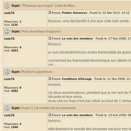
Sujet:
"Phasmes-aux-logis" Liste de Mars
coin74
Forum:
Petites Annonces
Posté le: 02 Mar 2013, 10:12
Bonjour, cela fait bientôt 4 ans que cette liste existe.
Réponses:
1
Vus:
1120
Sujet:
Petit chauffage d'appoint.
coin74
Forum:
Le coin des membres
Posté le: 27 Nov 2008, 1
Bonjour,
Réponses:
4
Vus:
3663
je suis électrotechnicien et des thermostats de gran
concernant les thermostat électronique sur câbles ch
cer ...
Sujet:
Phyllium giganteum
coin74
Forum:
Conditions d'élevage
Posté le: 21 Nov 2008, 12
bonjour,
Réponses:
8
Vus:
3582
j'ai deux pulvérisateurs, pendant que je me sert de l'
décante et vice versa.
et au cas ou l'eau n'est pas utlisé au bout de 1 sema
Sujet:
Oups !! j ai oublier de me presenter
coin74
Forum:
Le coin des membres
Posté le: 23 Aoû 2008, 0
bonjour,
Réponses:
4
Vus:
1946
effectivement le monde des phasmes est pour moi la r