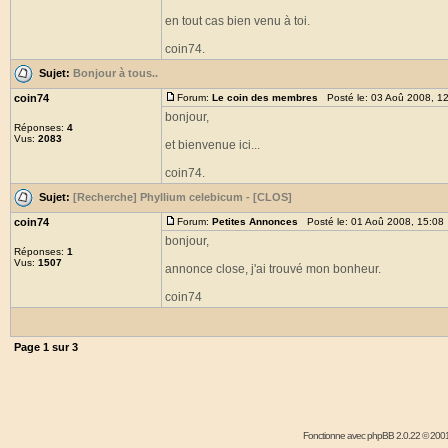
en tout cas bien venu à toi.
coin74.
Sujet:
Bonjour à tous..
coin74
Forum:
Le coin des membres
Posté le: 03 Aoû 2008, 1
bonjour,
Réponses:
4
Vus:
2083
et bienvenue ici...
coin74.
Sujet:
[Recherche] Phyllium celebicum - [CLOS]
coin74
Forum:
Petites Annonces
Posté le: 01 Aoû 2008, 15:08
bonjour,
Réponses:
1
Vus:
1507
annonce close, j'ai trouvé mon bonheur.
coin74
Page
1
sur
3
Fonctionne avec
phpBB
2.0.22 © 2001