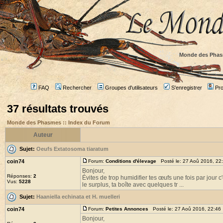
Monde des Phas
FAQ
Rechercher
Groupes d'utilisateurs
S'enregistrer
Prof
37 résultats trouvés
Monde des Phasmes :: Index du Forum
Auteur
Sujet:
Oeufs Extatosoma tiaratum
coin74
Forum:
Conditions d'élevage
Posté le: 27 Aoû 2016, 22
Bonjour,
Réponses:
2
Évites de trop humidifier tes œufs une fois par jour 
Vus:
5228
le surplus, ta boîte avec quelques tr ...
Sujet:
Haaniella echinata et H. muelleri
coin74
Forum:
Petites Annonces
Posté le: 27 Aoû 2016, 22:46
Bonjour,