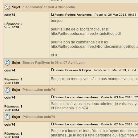
Sujet:
disponibilité et tarif Arthropodia
coin74
Forum:
Petites Annonces
Posté le: 26 Mar 2013, 06:38
bonjour,
Réponses:
0
Vus:
8078
pour la liste de dispo/tarif cliquer ici
http://arthropodia.earl.free.fr/TarifsBlog.pdf
pour le bon de commande c'est ici
http://arthropodia.earl.free.fr/BondecommandeBlog.
et u ...
Sujet:
Bourse Papillyon le 06 et 07 Avril Lyon
coin74
Forum:
Bourses & Expos
Posté le: 03 Mar 2013, 23:04
Bonjour, un rendez vous à ne pas manquer,vous pouve
Réponses:
3
Vus:
5780
Sujet:
Présentation coin74
coin74
Forum:
Le coin des membres
Posté le: 03 Mar 2013, 2
Salut merci à vous mes deux admins...je vais essaye
Réponses:
3
et Phasmania. Coin74
Vus:
4853
Sujet:
Présentation coin74
coin74
Forum:
Le coin des membres
Posté le: 02 Mar 2013, 1
Bonjour à toutes et tous, Yannick m'ayant donné sa 
Réponses:
3
phasmes...je le dois à une personne qui était mon voi
Vus:
4853