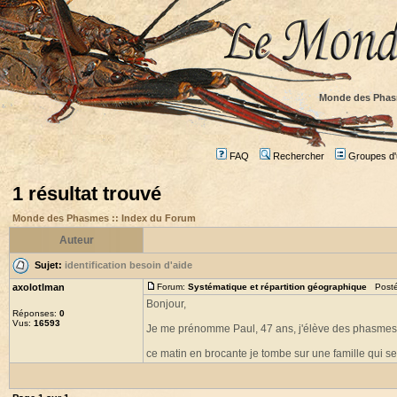
Monde des Phas
FAQ
Rechercher
Groupes d'u
1 résultat trouvé
Monde des Phasmes :: Index du Forum
Auteur
Sujet:
identification besoin d'aide
axolotlman
Forum:
Systématique et répartition géographique
Posté 
Bonjour,
Réponses:
0
Vus:
16593
Je me prénomme Paul, 47 ans, j'élève des phasmes d
ce matin en brocante je tombe sur une famille qui s