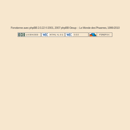
Fonctionne avec
phpBB
2.0.22 © 2001, 2007 phpBB Group : :
Le Monde des Phasmes
, 1999-2010