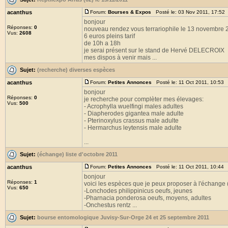
acanthus
Forum:
Bourses & Expos
Posté le: 03 Nov 2011, 17:52
bonjour
Réponses:
0
nouveau rendez vous terrariophile le 13 novembre 
Vus:
2608
6 euros pleins tarif
de 10h a 18h
je serai présent sur le stand de Hervé DELECROIX
mes dispos à venir mais ...
Sujet:
(recherche) diverses espèces
acanthus
Forum:
Petites Annonces
Posté le: 11 Oct 2011, 10:53 
bonjour
Réponses:
0
je recherche pour complèter mes élevages:
Vus:
500
- Acrophylla wuelfingi males adultes
- Diapherodes gigantea male adulte
- Pterinoxylus crassus male adulte
- Hermarchus leytensis male adulte
...
Sujet:
(échange) liste d'octobre 2011
acanthus
Forum:
Petites Annonces
Posté le: 11 Oct 2011, 10:44 
bonjour
Réponses:
1
voici les espèces que je peux proposer à l'échange
Vus:
650
-Lonchodes philippinicus oeufs, jeunes
-Pharnacia ponderosa oeufs, moyens, adultes
-Onchestus rentz ...
Sujet:
bourse entomologique Juvisy-Sur-Orge 24 et 25 septembre 2011