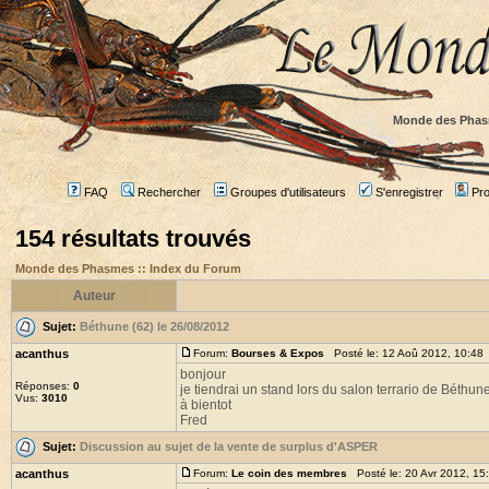
Monde des Phas
FAQ
Rechercher
Groupes d'utilisateurs
S'enregistrer
Prof
154 résultats trouvés
Monde des Phasmes :: Index du Forum
Auteur
Sujet:
Béthune (62) le 26/08/2012
acanthus
Forum:
Bourses & Expos
Posté le: 12 Aoû 2012, 10:48
bonjour
Réponses:
0
je tiendrai un stand lors du salon terrario de Béthu
Vus:
3010
à bientot
Fred
Sujet:
Discussion au sujet de la vente de surplus d'ASPER
acanthus
Forum:
Le coin des membres
Posté le: 20 Avr 2012, 15