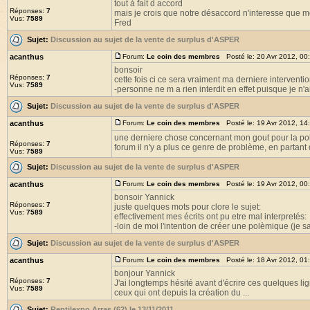
tout à fait d accord
Réponses:
7
mais je crois que notre désaccord n'interesse que moi
Vus:
7589
Fred
Sujet:
Discussion au sujet de la vente de surplus d'ASPER
acanthus
Forum:
Le coin des membres
Posté le: 20 Avr 2012, 00
bonsoir
Réponses:
7
cette fois ci ce sera vraiment ma derniere interventi
Vus:
7589
-personne ne m a rien interdit en effet puisque je n'ai 
Sujet:
Discussion au sujet de la vente de surplus d'ASPER
acanthus
Forum:
Le coin des membres
Posté le: 19 Avr 2012, 14
une derniere chose concernant mon gout pour la pol
Réponses:
7
forum il n'y a plus ce genre de problème, en partant d
Vus:
7589
Sujet:
Discussion au sujet de la vente de surplus d'ASPER
acanthus
Forum:
Le coin des membres
Posté le: 19 Avr 2012, 00
bonsoir Yannick
Réponses:
7
juste quelques mots pour clore le sujet:
Vus:
7589
effectivement mes écrits ont pu etre mal interpretés:
-loin de moi l'intention de créer une polèmique (je sai
Sujet:
Discussion au sujet de la vente de surplus d'ASPER
acanthus
Forum:
Le coin des membres
Posté le: 18 Avr 2012, 01
bonjour Yannick
Réponses:
7
J'ai longtemps hésité avant d'écrire ces quelques lig
Vus:
7589
ceux qui ont depuis la création du ...
Sujet:
Reptilexpo Arras (62) le 13/11/2011