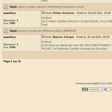
Fred
Sujet:
(don) 3 males adultes Periphetes forcipatus (clos)
acanthus
Forum:
Petites Annonces
Posté le: 02 Aoû 2011, 10:38
bonjour
Réponses:
2
j'ai 3 males adultes dont je n ai pas besoin, si ça int
Vus:
1081
Fred
Sujet:
bourse terrario de Béthune (62) le 28/08/2011
acanthus
Forum:
Bourses & Expos
Posté le: 30 Juil 2011, 08:55 
bonjour
Réponses:
1
je tiendrai un stand (au nom de GALUSKA Frédéric/ I
Vus:
3184
PALME / la Rotonde (centre commercial Auchan). ...
Page
1
sur
11
Fonctionne avec
phpBB
2.0.22 © 2001