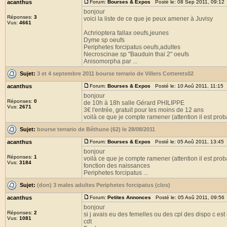
acanthus
Forum:
Bourses & Expos
Posté le: 08 Sep 2011, 09:12
bonjour
Réponses:
3
voici la liste de ce que je peux amener à Juvisy
Vus:
4661
Achrioptera fallax oeufs,jeunes
Dyme sp oeufs
Periphetes forcipatus oeufs,adultes
Necroscinae sp "Bauduin thai 2" oeufs
Anisomorpha par ...
Sujet:
3 et 4 septembre 2011 bourse terrario de Villers Cotterets02
acanthus
Forum:
Bourses & Expos
Posté le: 10 Aoû 2011, 11:15
bonjour
Réponses:
0
de 10h à 18h salle Gérard PHILIPPE
Vus:
2671
3€ l'entrée, gratuit pour les moins de 12 ans
voilà ce que je compte ramener (attention il est prob
Sujet:
bourse terrario de Béthune (62) le 28/08/2011
acanthus
Forum:
Bourses & Expos
Posté le: 05 Aoû 2011, 13:45
bonjour
Réponses:
1
voilà ce que je compte ramener (attention il est prob
Vus:
3184
fonction des naissances
Periphetes forcipatus ...
Sujet:
(don) 3 males adultes Periphetes forcipatus (clos)
acanthus
Forum:
Petites Annonces
Posté le: 05 Aoû 2011, 09:56
bonjour
Réponses:
2
si j avais eu des femelles ou des cpl des dispo c est 
Vus:
1081
cdt