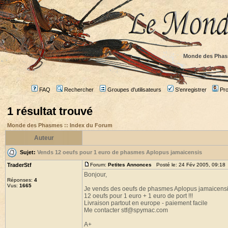
Monde des Phas
FAQ
Rechercher
Groupes d'utilisateurs
S'enregistrer
Prof
1 résultat trouvé
Monde des Phasmes :: Index du Forum
Auteur
Sujet:
Vends 12 oeufs pour 1 euro de phasmes Aplopus jamaicensis
TraderStf
Forum:
Petites Annonces
Posté le: 24 Fév 2005, 09:18
Bonjour,
Réponses:
4
Vus:
1665
Je vends des oeufs de phasmes Aplopus jamaicens
12 oeufs pour 1 euro + 1 euro de port !!!
Livraison partout en europe - paiement facile
Me contacter stf@spymac.com
A+