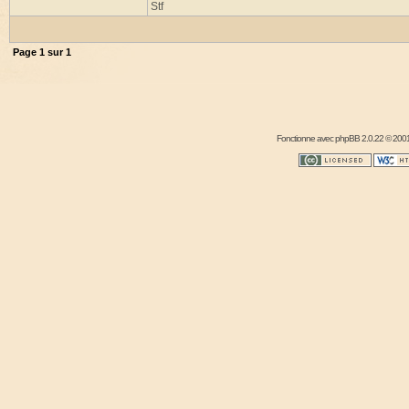
Stf
Page
1
sur
1
Fonctionne avec
phpBB
2.0.22 © 2001