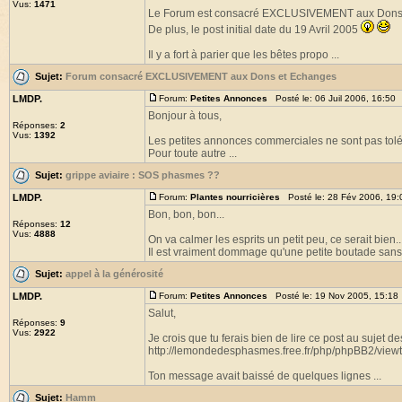
Vus:
1471
Le Forum est consacré EXCLUSIVEMENT aux Dons e
De plus, le post initial date du 19 Avril 2005
Il y a fort à parier que les bêtes propo ...
Sujet:
Forum consacré EXCLUSIVEMENT aux Dons et Echanges
LMDP.
Forum:
Petites Annonces
Posté le: 06 Juil 2006, 16:50
Bonjour à tous,
Réponses:
2
Vus:
1392
Les petites annonces commerciales ne sont pas toléré
Pour toute autre ...
Sujet:
grippe aviaire : SOS phasmes ??
LMDP.
Forum:
Plantes nourricières
Posté le: 28 Fév 2006, 19
Bon, bon, bon...
Réponses:
12
Vus:
4888
On va calmer les esprits un petit peu, ce serait bien..
Il est vraiment dommage qu'une petite boutade sans p
Sujet:
appel à la générosité
LMDP.
Forum:
Petites Annonces
Posté le: 19 Nov 2005, 15:18
Salut,
Réponses:
9
Vus:
2922
Je crois que tu ferais bien de lire ce post au sujet de
http://lemondedesphasmes.free.fr/php/phpBB2/view
Ton message avait baissé de quelques lignes ...
Sujet:
Hamm