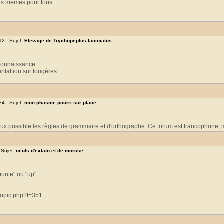
les mêmes pour tous.
:12 Sujet:
Elevage de Trychopeplus laciniatus.
 connaissance.
ntattion sur fougères.
:24 Sujet:
mon phasme pourri sur place
mieux possible les règles de grammaire et d'orthographe. Ce forum est francophone, m
 Sujet:
oeufs d'extato et de morose
emonte" ou "up"
topic.php?t=351