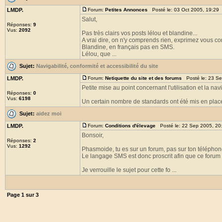
LMDP.
Forum:
Petites Annonces
Posté le: 03 Oct 2005, 19:29
Salut,
Réponses:
9
Vus:
2092
Pas très clairs vos posts lélou et blandine...
A vrai dire, on n'y comprends rien, exprimez vous cor
Blandine, en français pas en SMS.
Lélou, que ...
Sujet:
Navigabilité, conformité et accessibilité du site
LMDP.
Forum:
Netiquette du site et des forums
Posté le: 23 Se
Petite mise au point concernant l'utilisation et la navi
Réponses:
0
Vus:
6198
Un certain nombre de standards ont été mis en place
Sujet:
aidez moi
LMDP.
Forum:
Conditions d'élevage
Posté le: 22 Sep 2005, 20
Bonsoir,
Réponses:
2
Vus:
1292
Phasmoide, tu es sur un forum, pas sur ton téléphon
Le langage SMS est donc proscrit afin que ce forum re
Je verrouille le sujet pour cette fo ...
Page
1
sur
3