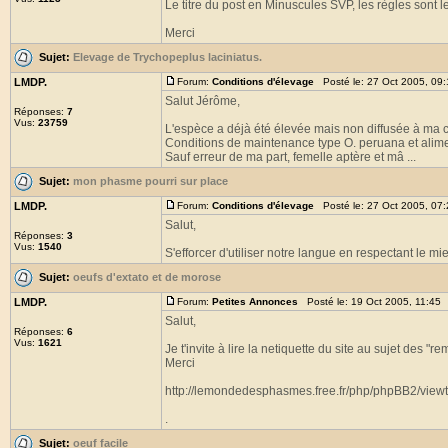
Le titre du post en Minuscules SVP, les règles sont 
Merci
Sujet:
Elevage de Trychopeplus laciniatus.
LMDP.
Forum:
Conditions d'élevage
Posté le: 27 Oct 2005, 09
Salut Jérôme,
Réponses:
7
Vus:
23759
L'espèce a déjà été élevée mais non diffusée à ma
Conditions de maintenance type O. peruana et alime
Sauf erreur de ma part, femelle aptère et mâ ...
Sujet:
mon phasme pourri sur place
LMDP.
Forum:
Conditions d'élevage
Posté le: 27 Oct 2005, 07
Salut,
Réponses:
3
Vus:
1540
S'efforcer d'utiliser notre langue en respectant le 
Sujet:
oeufs d'extato et de morose
LMDP.
Forum:
Petites Annonces
Posté le: 19 Oct 2005, 11:45
Salut,
Réponses:
6
Vus:
1621
Je t'invite à lire la netiquette du site au sujet des "r
Merci
http://lemondedesphasmes.free.fr/php/phpBB2/view
.
Sujet:
oeuf facile