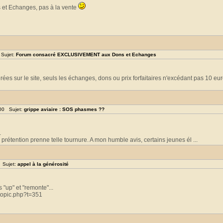
t Echanges, pas à la vente
 Sujet:
Forum consacré EXCLUSIVEMENT aux Dons et Echanges
es sur le site, seuls les échanges, dons ou prix forfaitaires n'excédant pas 10 eu
:00 Sujet:
grippe aviaire : SOS phasmes ??
.
rétention prenne telle tournure. A mon humble avis, certains jeunes él ...
 Sujet:
appel à la générosité
s "up" et "remonte"...
topic.php?t=351