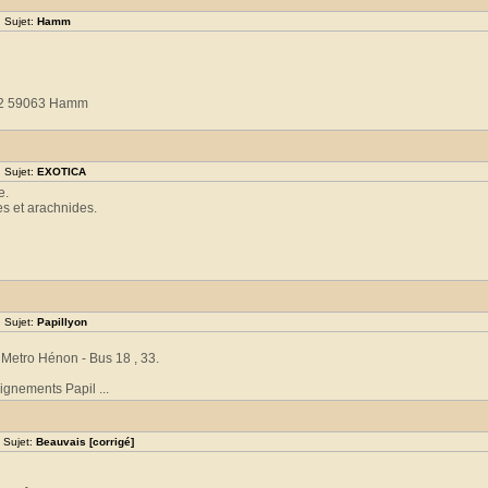
 Sujet:
Hamm
z 2 59063 Hamm
 Sujet:
EXOTICA
e.
es et arachnides.
 Sujet:
Papillyon
: Metro Hénon - Bus 18 , 33.
ignements Papil ...
 Sujet:
Beauvais [corrigé]