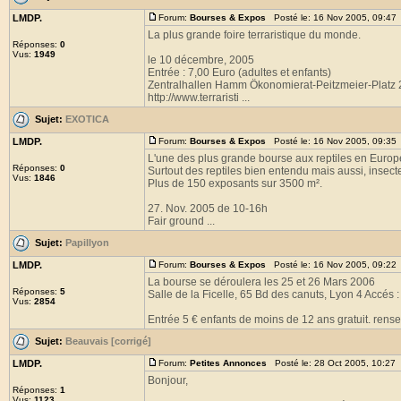
LMDP.
Forum:
Bourses & Expos
Posté le: 16 Nov 2005, 09:47
La plus grande foire terraristique du monde.
Réponses:
0
Vus:
1949
le 10 décembre, 2005
Entrée : 7,00 Euro (adultes et enfants)
Zentralhallen Hamm Ökonomierat-Peitzmeier-Plat
http://www.terraristi ...
Sujet:
EXOTICA
LMDP.
Forum:
Bourses & Expos
Posté le: 16 Nov 2005, 09:35
L'une des plus grande bourse aux reptiles en Europ
Réponses:
0
Surtout des reptiles bien entendu mais aussi, insect
Vus:
1846
Plus de 150 exposants sur 3500 m².
27. Nov. 2005 de 10-16h
Fair ground ...
Sujet:
Papillyon
LMDP.
Forum:
Bourses & Expos
Posté le: 16 Nov 2005, 09:22
La bourse se déroulera les 25 et 26 Mars 2006
Réponses:
5
Salle de la Ficelle, 65 Bd des canuts, Lyon 4 Accés 
Vus:
2854
Entrée 5 € enfants de moins de 12 ans gratuit. rense
Sujet:
Beauvais [corrigé]
LMDP.
Forum:
Petites Annonces
Posté le: 28 Oct 2005, 10:27
Bonjour,
Réponses:
1
Vus:
1123