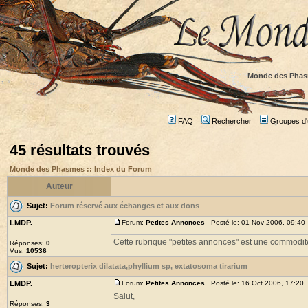
Monde des Phas
FAQ
Rechercher
Groupes d'u
45 résultats trouvés
Monde des Phasmes :: Index du Forum
Auteur
Sujet:
Forum réservé aux échanges et aux dons
LMDP.
Forum:
Petites Annonces
Posté le: 01 Nov 2006, 09:40
Cette rubrique "petites annonces" est une commodité e
Réponses:
0
Vus:
10536
Sujet:
herteropterix dilatata,phyllium sp, extatosoma tirarium
LMDP.
Forum:
Petites Annonces
Posté le: 16 Oct 2006, 17:20
Salut,
Réponses:
3