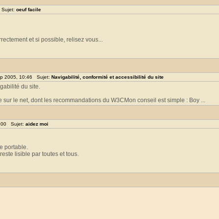
 Sujet:
oeuf facile
rectement et si possible, relisez vous...
p 2005, 10:46 Sujet:
Navigabilité, conformité et accessibilité du site
gabilité du site.
 sur le net, dont les recommandations du W3CMon conseil est simple : Boy ...
:00 Sujet:
aidez moi
e portable.
ste lisible par toutes et tous.