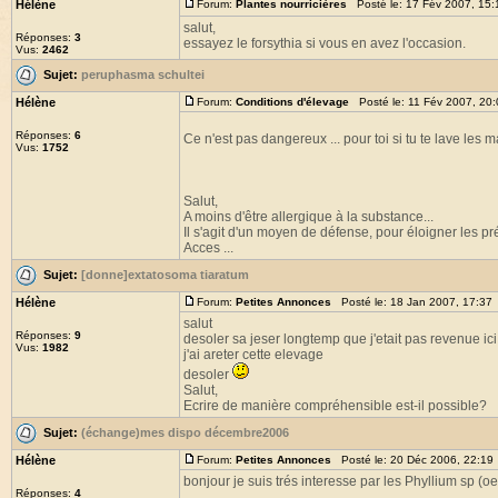
Hélène
Forum:
Plantes nourricières
Posté le: 17 Fév 2007, 15
salut,
Réponses:
3
essayez le forsythia si vous en avez l'occasion.
Vus:
2462
Sujet:
peruphasma schultei
Hélène
Forum:
Conditions d'élevage
Posté le: 11 Fév 2007, 20
Réponses:
6
Ce n'est pas dangereux ... pour toi si tu te lave les 
Vus:
1752
Salut,
A moins d'être allergique à la substance...
Il s'agit d'un moyen de défense, pour éloigner les pr
Acces ...
Sujet:
[donne]extatosoma tiaratum
Hélène
Forum:
Petites Annonces
Posté le: 18 Jan 2007, 17:37
salut
Réponses:
9
desoler sa jeser longtemp que j'etait pas revenue ici 
Vus:
1982
j'ai areter cette elevage
desoler
Salut,
Ecrire de manière compréhensible est-il possible?
Sujet:
(échange)mes dispo décembre2006
Hélène
Forum:
Petites Annonces
Posté le: 20 Déc 2006, 22:19
bonjour je suis trés interesse par les Phyllium sp (o
Réponses:
4