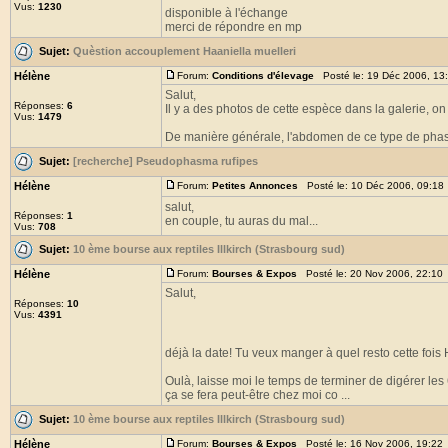
Vus:
1230
disponible à l'échange
merci de répondre en mp
Sujet:
Quèstion accouplement Haaniella muelleri
Hélène
Forum:
Conditions d'élevage
Posté le: 19 Déc 2006, 13
Salut,
Réponses:
6
Il y a des photos de cette espèce dans la galerie, o
Vus:
1479
De manière générale, l'abdomen de ce type de phas
Sujet:
[recherche] Pseudophasma rufipes
Hélène
Forum:
Petites Annonces
Posté le: 10 Déc 2006, 09:18
salut,
Réponses:
1
en couple, tu auras du mal...
Vus:
708
Sujet:
10 ème bourse aux reptiles Illkirch (Strasbourg sud)
Hélène
Forum:
Bourses & Expos
Posté le: 20 Nov 2006, 22:10
Salut,
Réponses:
10
Vus:
4391
déjà la date! Tu veux manger à quel resto cette foi
Oulà, laisse moi le temps de terminer de digérer les 6
ça se fera peut-être chez moi co ...
Sujet:
10 ème bourse aux reptiles Illkirch (Strasbourg sud)
Hélène
Forum:
Bourses & Expos
Posté le: 16 Nov 2006, 19:22