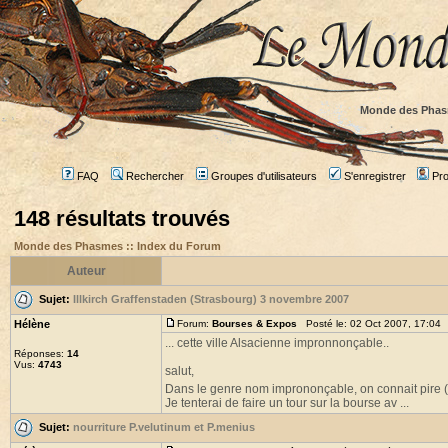
Monde des Phas
FAQ
Rechercher
Groupes d'utilisateurs
S'enregistrer
Prof
148 résultats trouvés
Monde des Phasmes :: Index du Forum
Auteur
Sujet:
Illkirch Graffenstaden (Strasbourg) 3 novembre 2007
Hélène
Forum:
Bourses & Expos
Posté le: 02 Oct 2007, 17:04
... cette ville Alsacienne impronnonçable..
Réponses:
14
Vus:
4743
salut,
Dans le genre nom imprononçable, on connait pire (
Je tenterai de faire un tour sur la bourse av ...
Sujet:
nourriture P.velutinum et P.menius