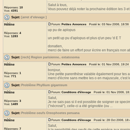
Salut à tous,
Réponses:
10
Vous pouvez déjà noter la prochaine édition les 3 
Vus:
4391
Sujet:
[arret d'elevage ]
Hélène
Forum:
Petites Annonces
Posté le: 03 Nov 2006, 18:56
up pu de aplopus
Réponses:
4
Vus:
1283
un petit up pu d'aplopus et plus q'un peu 'd E T
donatien,
merci de faire un effort pour écrire en français non abr
Sujet:
[rech] Region parisienne.. extatosoma
Hélène
Forum:
Petites Annonces
Posté le: 01 Nov 2006, 19:24
bonjour,
Réponses:
1
Une petite parenthèse valable également pour tes 
Vus:
771
merci d'écrire sans mettre les o en majuscule, c'est lo
Sujet:
Problème Phyllium giganteum
Hélène
Forum:
Conditions d'élevage
Posté le: 01 Nov 2006, 18
Salut,
Réponses:
3
Je ne sais pas si il est possible de soigner ce specim
Vus:
1489
("nécrosé"), celle-ci a été grignotée (ou ...
Sujet:
Problème oeufs Oreophoetes peruana
Hélène
Forum:
Conditions d'élevage
Posté le: 28 Oct 2006, 18
Salut,
Réponses:
7
à la sensibilité des oeufs de cette espèce aux manipu