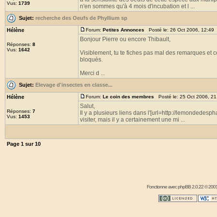
Vus:
1739
n'en sommes qu'à 4 mois d'incubation et l ...
Sujet:
recherche des Oeufs de Phyllium sp
Hélène
Forum:
Petites Annonces
Posté le: 26 Oct 2006, 12:49
Bonjour Pierre ou encore Thibault,
Réponses:
8
Vus:
1642
Visiblement, tu te fiches pas mal des remarques et c
bloqués.
Merci d ...
Sujet:
Elevage d'insectes en classe...
Hélène
Forum:
Le coin des membres
Posté le: 25 Oct 2006, 2
Salut,
Réponses:
7
Il y a plusieurs liens dans l'[url=http://lemondedesp
Vus:
1453
visiter, mais il y a certainement une mi ...
Page
1
sur
10
Fonctionne avec
phpBB
2.0.22 © 2001