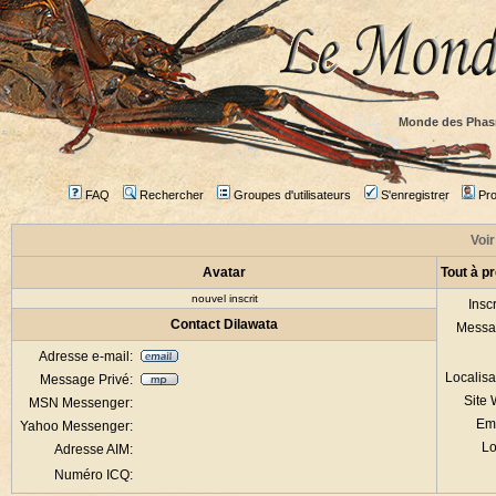
Monde des Phas
FAQ
Rechercher
Groupes d'utilisateurs
S'enregistrer
Prof
Voir
Avatar
Tout à p
nouvel inscrit
Inscr
Contact Dilawata
Messa
Adresse e-mail:
Localisa
Message Privé:
Site
MSN Messenger:
Em
Yahoo Messenger:
Lo
Adresse AIM:
Numéro ICQ: