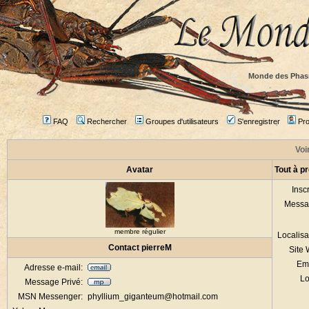
Monde des Phas
FAQ
Rechercher
Groupes d'utilisateurs
S'enregistrer
Prof
Voir
Avatar
Tout à p
Inscr
Messa
membre régulier
Localisa
Contact pierreM
Site
Em
Adresse e-mail:
Lo
Message Privé:
MSN Messenger:
phyllium_giganteum@hotmail.com