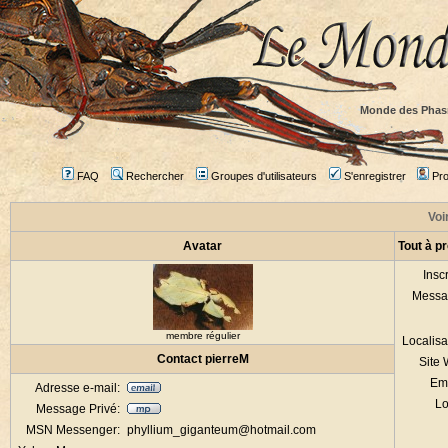
Monde des Phas
FAQ
Rechercher
Groupes d'utilisateurs
S'enregistrer
Prof
Voir
Avatar
Tout à p
Inscr
Messa
membre régulier
Localisa
Contact pierreM
Site
Em
Adresse e-mail:
Lo
Message Privé:
MSN Messenger:
phyllium_giganteum@hotmail.com