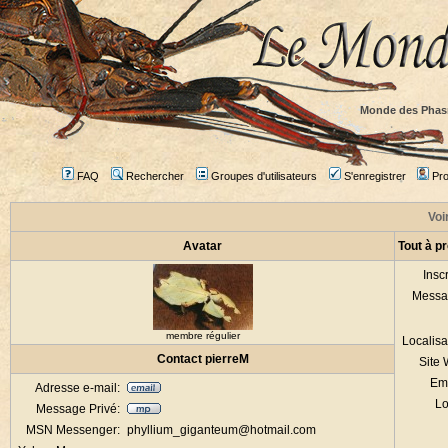
Monde des Phas
FAQ
Rechercher
Groupes d'utilisateurs
S'enregistrer
Prof
Voir
Avatar
Tout à p
Inscr
Messa
membre régulier
Localisa
Contact pierreM
Site
Em
Adresse e-mail:
Lo
Message Privé:
MSN Messenger:
phyllium_giganteum@hotmail.com