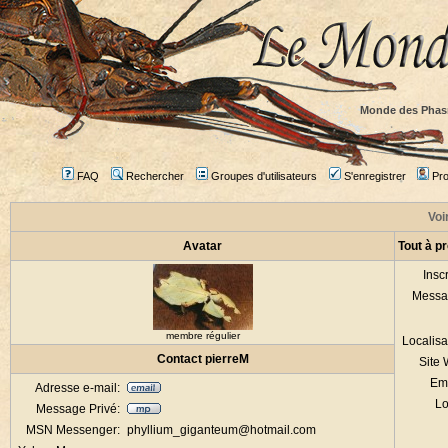
Monde des Phas
FAQ
Rechercher
Groupes d'utilisateurs
S'enregistrer
Prof
Voir
Avatar
Tout à p
Inscr
Messa
membre régulier
Localisa
Contact pierreM
Site
Em
Adresse e-mail:
Lo
Message Privé:
MSN Messenger:
phyllium_giganteum@hotmail.com