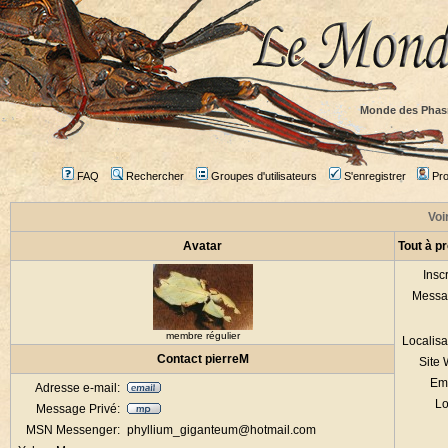
Monde des Phas
FAQ
Rechercher
Groupes d'utilisateurs
S'enregistrer
Prof
Voir
Avatar
Tout à p
Inscr
Messa
membre régulier
Localisa
Contact pierreM
Site
Em
Adresse e-mail:
Lo
Message Privé:
MSN Messenger:
phyllium_giganteum@hotmail.com