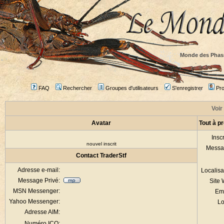
Monde des Phas
FAQ
Rechercher
Groupes d'utilisateurs
S'enregistrer
Prof
Voir 
Avatar
Tout à p
Inscr
nouvel inscrit
Messa
Contact TraderStf
Adresse e-mail:
Localisa
Message Privé:
Site
MSN Messenger:
Em
Yahoo Messenger:
Lo
Adresse AIM:
Numéro ICQ: