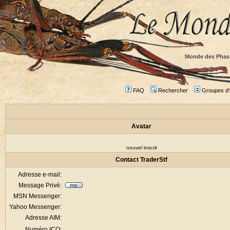
Monde des Phas
FAQ
Rechercher
Groupes d'u
Avatar
nouvel inscrit
Contact TraderStf
Adresse e-mail:
Message Privé:
MSN Messenger:
Yahoo Messenger:
Adresse AIM:
Numéro ICQ: