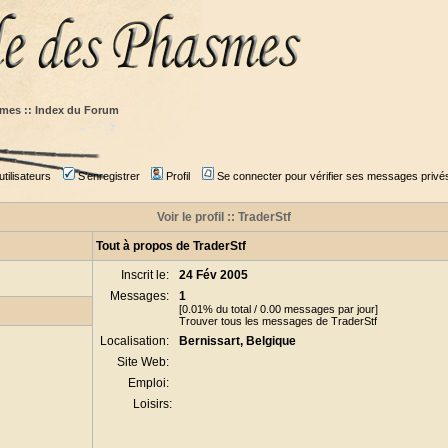
mes :: Index du Forum
tilisateurs
S'enregistrer
Profil
Se connecter pour vérifier ses messages privé
Voir le profil :: TraderStf
Tout à propos de TraderStf
Inscrit le:
24 Fév 2005
Messages:
1
[0.01% du total / 0.00 messages par jour]
Trouver tous les messages de TraderStf
Localisation:
Bernissart, Belgique
Site Web:
Emploi:
Loisirs: