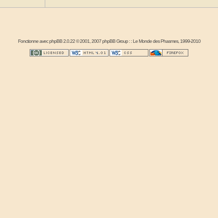
Fonctionne avec
phpBB
2.0.22 © 2001, 2007 phpBB Group : :
Le Monde des Phasmes
, 1999-2010