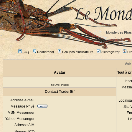
Monde des Phas
FAQ
Rechercher
Groupes d'utilisateurs
S'enregistrer
Prof
Voir 
Avatar
Tout à p
Inscr
nouvel inscrit
Messa
Contact TraderStf
Adresse e-mail:
Localisa
Message Privé:
Site
MSN Messenger:
Em
Yahoo Messenger:
Lo
Adresse AIM:
Numéro ICQ: