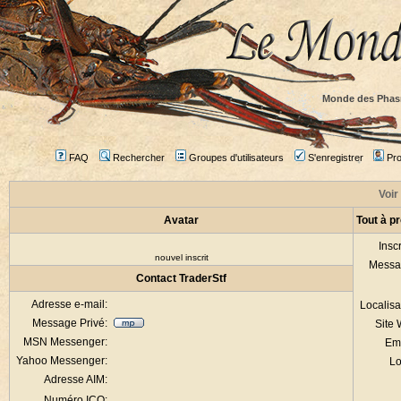
Monde des Phas
FAQ
Rechercher
Groupes d'utilisateurs
S'enregistrer
Prof
Voir 
Avatar
Tout à p
Inscr
nouvel inscrit
Messa
Contact TraderStf
Adresse e-mail:
Localisa
Message Privé:
Site
MSN Messenger:
Em
Yahoo Messenger:
Lo
Adresse AIM:
Numéro ICQ: