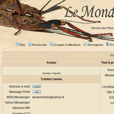
Monde des Phas
FAQ
Rechercher
Groupes d'utilisateurs
S'enregistrer
Prof
Voi
Avatar
Tout à p
Inscr
membre régulier
Messa
Contact nanou
Adresse e-mail:
Localisa
Message Privé:
Site
MSN Messenger:
annecherpin@yahoo.fr
Em
Yahoo Messenger:
Lo
Adresse AIM:
Numéro ICQ: