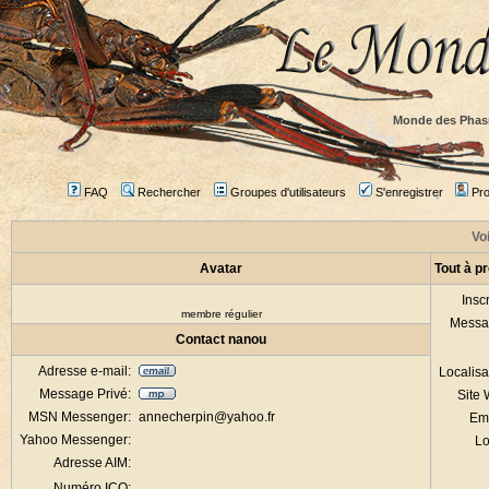
Monde des Phas
FAQ
Rechercher
Groupes d'utilisateurs
S'enregistrer
Prof
Voi
Avatar
Tout à p
Inscr
membre régulier
Messa
Contact nanou
Adresse e-mail:
Localisa
Message Privé:
Site
MSN Messenger:
annecherpin@yahoo.fr
Em
Yahoo Messenger:
Lo
Adresse AIM:
Numéro ICQ: