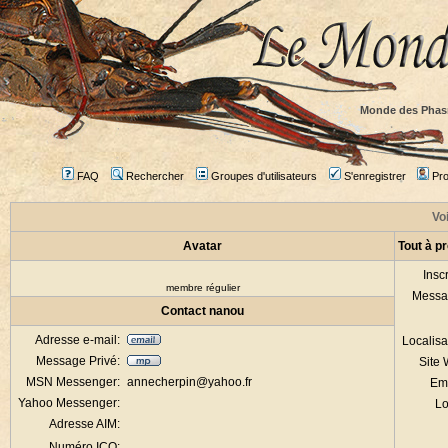
Monde des Phas
FAQ
Rechercher
Groupes d'utilisateurs
S'enregistrer
Prof
Voi
Avatar
Tout à p
Inscr
membre régulier
Messa
Contact nanou
Adresse e-mail:
Localisa
Message Privé:
Site
MSN Messenger:
annecherpin@yahoo.fr
Em
Yahoo Messenger:
Lo
Adresse AIM:
Numéro ICQ: