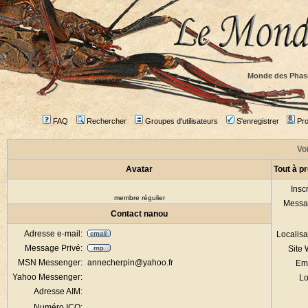
Monde des Phas
FAQ
Rechercher
Groupes d'utilisateurs
S'enregistrer
Prof
Voi
Avatar
Tout à p
Inscr
membre régulier
Messa
Contact nanou
Adresse e-mail:
Localisa
Message Privé:
Site
MSN Messenger:
annecherpin@yahoo.fr
Em
Yahoo Messenger:
Lo
Adresse AIM:
Numéro ICQ: