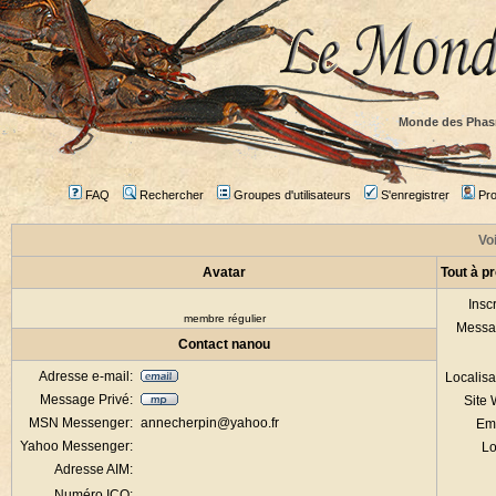
Monde des Phas
FAQ
Rechercher
Groupes d'utilisateurs
S'enregistrer
Prof
Voi
Avatar
Tout à p
Inscr
membre régulier
Messa
Contact nanou
Adresse e-mail:
Localisa
Message Privé:
Site
MSN Messenger:
annecherpin@yahoo.fr
Em
Yahoo Messenger:
Lo
Adresse AIM:
Numéro ICQ: