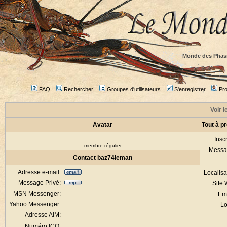
Monde des Phas
FAQ
Rechercher
Groupes d'utilisateurs
S'enregistrer
Prof
Voir l
Avatar
Tout à p
Inscr
membre régulier
Messa
Contact baz74leman
Adresse e-mail:
Localisa
Message Privé:
Site
MSN Messenger:
Em
Yahoo Messenger:
Lo
Adresse AIM:
Numéro ICQ: