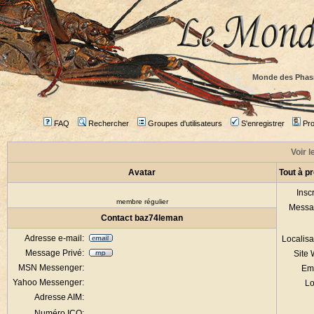
Monde des Phas
FAQ
Rechercher
Groupes d'utilisateurs
S'enregistrer
Prof
Voir l
Avatar
Tout à p
Inscr
membre régulier
Messa
Contact baz74leman
Adresse e-mail:
Localisa
Message Privé:
Site
MSN Messenger:
Em
Yahoo Messenger:
Lo
Adresse AIM:
Numéro ICQ: