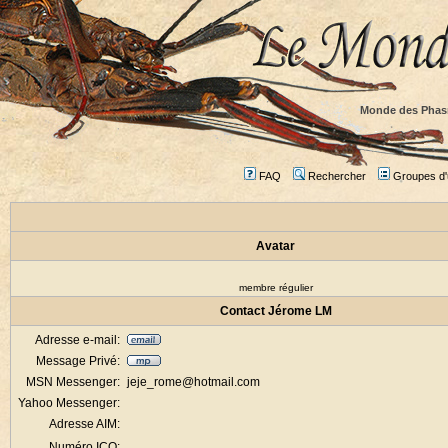
Monde des Phas
FAQ
Rechercher
Groupes d'u
Avatar
membre régulier
Contact Jérome LM
Adresse e-mail:
Message Privé:
MSN Messenger:
jeje_rome@hotmail.com
Yahoo Messenger:
Adresse AIM:
Numéro ICQ: