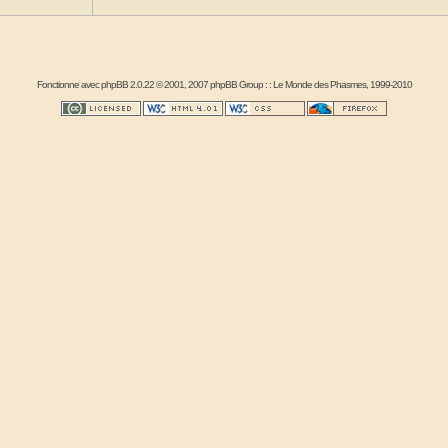
Fonctionne avec
phpBB
2.0.22 © 2001, 2007 phpBB Group : :
Le Monde des Phasmes
, 1999-2010