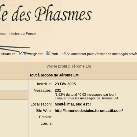
mes :: Index du Forum
tilisateurs
S'enregistrer
Profil
Se connecter pour vérifier ses messages privé
Voir le profil :: Jérome LM
Tout à propos de Jérome LM
Inscrit le:
23 Fév 2005
Messages:
231
[1.82% du total / 0.03 messages par jour]
Trouver tous les messages de Jérome LM
Localisation:
Montélimar, sud est !
Site Web:
http://lemondedesiules.forumactif.com/
Emploi:
Loisirs: