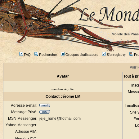
Monde des Phas
FAQ
Rechercher
Groupes d'utilisateurs
S'enregistrer
Prof
Voir 
Avatar
Tout à p
Inscr
membre régulier
Messa
Contact Jérome LM
Adresse e-mail:
Localisa
Message Privé:
Site
MSN Messenger:
jeje_rome@hotmail.com
Em
Yahoo Messenger:
Lo
Adresse AIM:
Numéro ICQ: