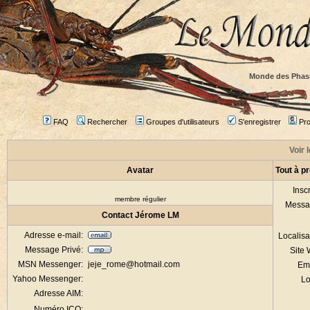
Monde des Phas
FAQ
Rechercher
Groupes d'utilisateurs
S'enregistrer
Prof
Voir 
Avatar
Tout à p
Inscr
membre régulier
Messa
Contact Jérome LM
Adresse e-mail:
Localisa
Message Privé:
Site
MSN Messenger:
jeje_rome@hotmail.com
Em
Yahoo Messenger:
Lo
Adresse AIM:
Numéro ICQ: