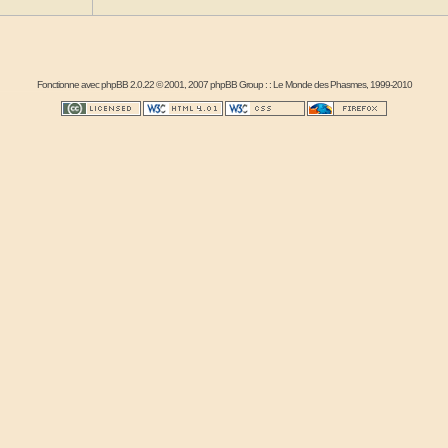
Fonctionne avec
phpBB
2.0.22 © 2001, 2007 phpBB Group : :
Le Monde des Phasmes
, 1999-2010