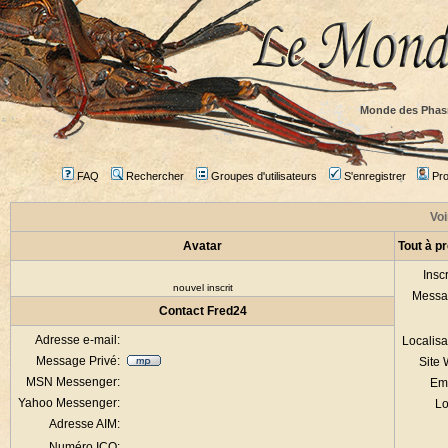
Monde des Phas
FAQ
Rechercher
Groupes d'utilisateurs
S'enregistrer
Prof
Voi
Avatar
Tout à p
Inscr
nouvel inscrit
Messa
Contact Fred24
Adresse e-mail:
Localisa
Message Privé:
Site
MSN Messenger:
Em
Yahoo Messenger:
Lo
Adresse AIM:
Numéro ICQ: