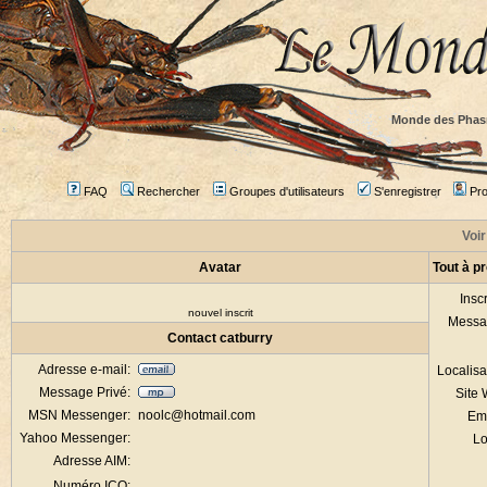
Monde des Phas
FAQ
Rechercher
Groupes d'utilisateurs
S'enregistrer
Prof
Voir
Avatar
Tout à p
Inscr
nouvel inscrit
Messa
Contact catburry
Adresse e-mail:
Localisa
Message Privé:
Site
MSN Messenger:
noolc@hotmail.com
Em
Yahoo Messenger:
Lo
Adresse AIM:
Numéro ICQ: