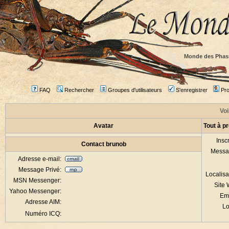
Monde des Phas
FAQ
Rechercher
Groupes d'utilisateurs
S'enregistrer
Prof
Voi
Avatar
Tout à p
Inscr
Contact brunob
Messa
Adresse e-mail:
Message Privé:
Localisa
MSN Messenger:
Site
Yahoo Messenger:
Em
Adresse AIM:
Lo
Numéro ICQ: