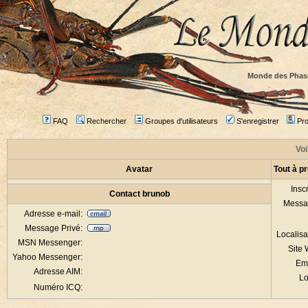
Monde des Phas
FAQ
Rechercher
Groupes d'utilisateurs
S'enregistrer
Prof
Voi
Avatar
Tout à p
Inscr
Contact brunob
Messa
Adresse e-mail:
Message Privé:
Localisa
MSN Messenger:
Site
Yahoo Messenger:
Em
Adresse AIM:
Lo
Numéro ICQ: