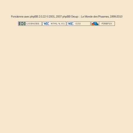
Fonctionne avec
phpBB
2.0.22 © 2001, 2007 phpBB Group : :
Le Monde des Phasmes
, 1999-2010