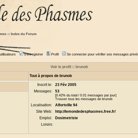
mes :: Index du Forum
tilisateurs
S'enregistrer
Profil
Se connecter pour vérifier ses messages privé
Voir le profil :: brunob
Tout à propos de brunob
Inscrit le:
23 Fév 2005
Messages:
53
[0.42% du total / 0.01 messages par jour]
Trouver tous les messages de brunob
Localisation:
Alfortville 94
Site Web:
http://lemondedesphasmes.free.fr/
Emploi:
Dosimetriste
Loisirs: