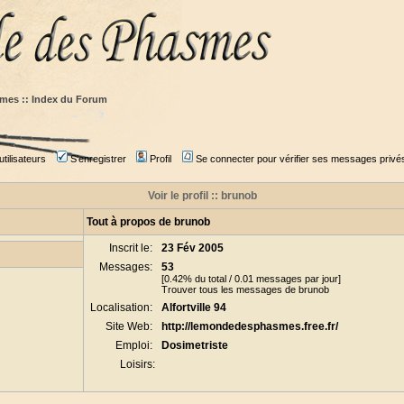
mes :: Index du Forum
tilisateurs
S'enregistrer
Profil
Se connecter pour vérifier ses messages privé
Voir le profil :: brunob
Tout à propos de brunob
Inscrit le:
23 Fév 2005
Messages:
53
[0.42% du total / 0.01 messages par jour]
Trouver tous les messages de brunob
Localisation:
Alfortville 94
Site Web:
http://lemondedesphasmes.free.fr/
Emploi:
Dosimetriste
Loisirs: