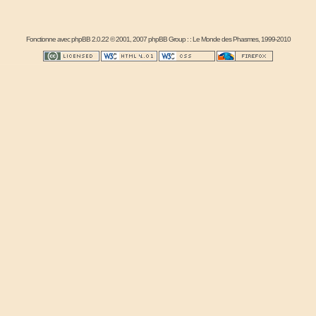
Fonctionne avec
phpBB
2.0.22 © 2001, 2007 phpBB Group : :
Le Monde des Phasmes
, 1999-2010