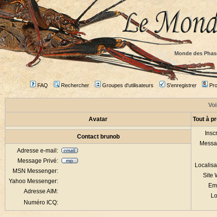
Monde des Phas
FAQ
Rechercher
Groupes d'utilisateurs
S'enregistrer
Prof
Voi
Avatar
Tout à p
Inscr
Contact brunob
Messa
Adresse e-mail:
Message Privé:
Localisa
MSN Messenger:
Site
Yahoo Messenger:
Em
Adresse AIM:
Lo
Numéro ICQ: