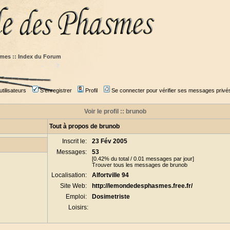
mes :: Index du Forum
tilisateurs
S'enregistrer
Profil
Se connecter pour vérifier ses messages privé
Voir le profil :: brunob
Tout à propos de brunob
Inscrit le:
23 Fév 2005
Messages:
53
[0.42% du total / 0.01 messages par jour]
Trouver tous les messages de brunob
Localisation:
Alfortville 94
Site Web:
http://lemondedesphasmes.free.fr/
Emploi:
Dosimetriste
Loisirs: