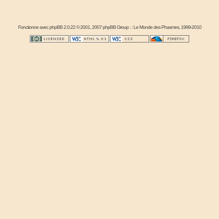
Fonctionne avec
phpBB
2.0.22 © 2001, 2007 phpBB Group : :
Le Monde des Phasmes
, 1999-2010