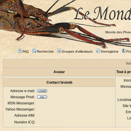
Monde des Phas
FAQ
Rechercher
Groupes d'utilisateurs
S'enregistrer
Prof
Voi
Avatar
Tout à p
Inscr
Contact brunob
Messa
Adresse e-mail:
Message Privé:
Localisa
MSN Messenger:
Site
Yahoo Messenger:
Em
Adresse AIM:
Lo
Numéro ICQ: