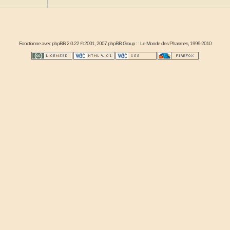
Fonctionne avec
phpBB
2.0.22 © 2001, 2007 phpBB Group : :
Le Monde des Phasmes
, 1999-2010