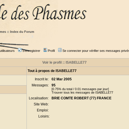
mes :: Index du Forum
tilisateurs
S'enregistrer
Profil
Se connecter pour vérifier ses messages privé
Voir le profil :: ISABELLE77
Tout à propos de ISABELLE77
Inscrit le:
02 Mar 2005
Messages:
95
[0.75% du total / 0.01 messages par jour]
Trouver tous les messages de ISABELLE77
Localisation:
BRIE COMTE ROBERT (77) FRANCE
Site Web:
Emploi:
Loisirs: