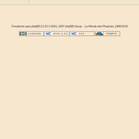
Fonctionne avec
phpBB
2.0.22 © 2001, 2007 phpBB Group : :
Le Monde des Phasmes
, 1999-2010