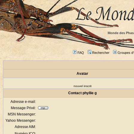
Monde des Phas
FAQ
Rechercher
Groupes d'u
Avatar
nouvel inscrit
Contact phyllie g
Adresse e-mail:
Message Privé:
MSN Messenger:
Yahoo Messenger:
Adresse AIM:
Numéro ICQ: