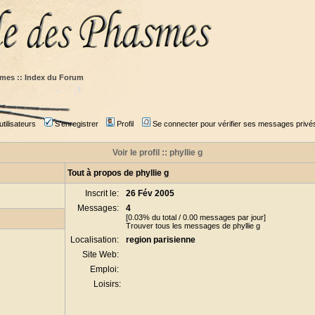
mes :: Index du Forum
tilisateurs
S'enregistrer
Profil
Se connecter pour vérifier ses messages privé
Voir le profil :: phyllie g
Tout à propos de phyllie g
Inscrit le:
26 Fév 2005
Messages:
4
[0.03% du total / 0.00 messages par jour]
Trouver tous les messages de phyllie g
Localisation:
region parisienne
Site Web:
Emploi:
Loisirs: