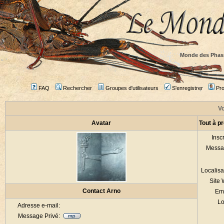
Monde des Phas
FAQ
Rechercher
Groupes d'utilisateurs
S'enregistrer
Prof
Vo
Avatar
Tout à p
Inscr
Messa
Localisa
Site
Contact Arno
Em
Lo
Adresse e-mail:
Message Privé: