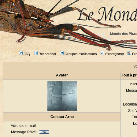
Monde des Phas
FAQ
Rechercher
Groupes d'utilisateurs
S'enregistrer
Prof
Vo
Avatar
Tout à p
Inscr
Messa
Localisa
Site
Contact Arno
Em
Lo
Adresse e-mail:
Message Privé: