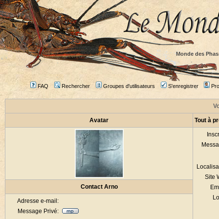
Monde des Phas
FAQ
Rechercher
Groupes d'utilisateurs
S'enregistrer
Prof
Vo
Avatar
Tout à p
Inscr
Messa
Localisa
Site
Contact Arno
Em
Lo
Adresse e-mail:
Message Privé: