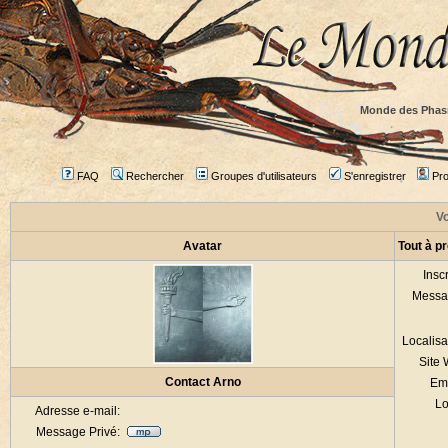
Monde des Phas
FAQ
Rechercher
Groupes d'utilisateurs
S'enregistrer
Prof
Vo
Avatar
Tout à p
Inscr
Messa
Localisa
Site
Contact Arno
Em
Lo
Adresse e-mail:
Message Privé: